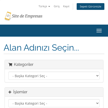
Türkçe
Giriş
Kayıt
Sepeti Görüntüle
Gezi
değiş
Alan Adınızı Seçin...
Kategoriler
İşlemler