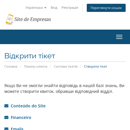
Українська
Вхід
Реєстрація
Переглянути кошик
Пере
наві
Відкрити тікет
Головна
Панель клієнта
Система тікетів
Створити тікет
Якщо Ви не змогли знайти відповідь в нашій базі знань, Ви
можете створити квиток, обравши відповідний відділ.
Conteúdo do Site
Financeiro
Emails