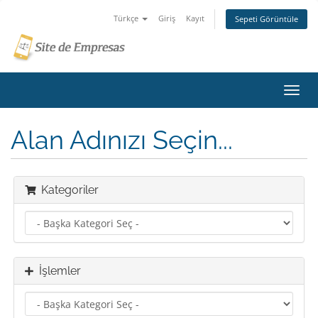
Türkçe
Giriş
Kayıt
Sepeti Görüntüle
Gezi
değiş
Alan Adınızı Seçin...
Kategoriler
İşlemler