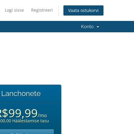
Logi sisse
Registreeri
Vaata ostukorvi
Konto
Lanchonete
R$99,99
/mo
00,00 Häälestamise tasu