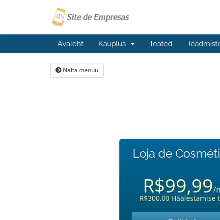
Avaleht
Kauplus
Teated
Teadmist
Näita menüü
Loja de Cosmét
R$99,99
/
R$300,00 Häälestamise 