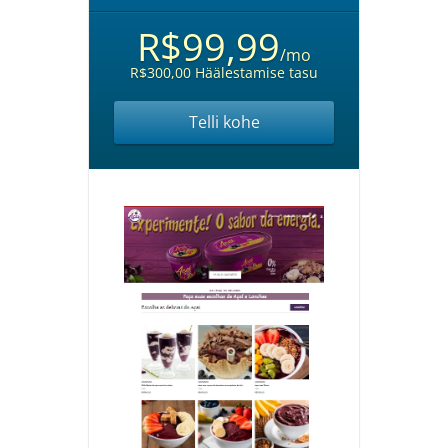
R$99,99
/mo
R$300,00 Häälestamise tasu
Telli kohe