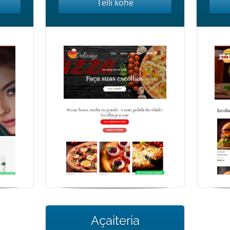
Telli kohe
Açaiteria