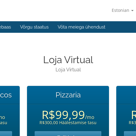
Estonian
ebaas
Võrgu staatus
Võta meiega ühendust
Loja Virtual
Loja Virtual
icos
Pizzaria
R$99,99
mo
/mo
tasu
R$300,00 Häälestamise tasu
R$3