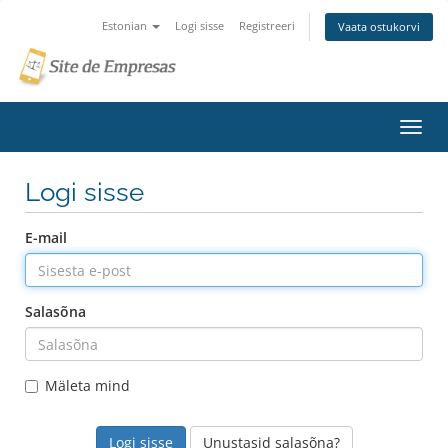
Estonian
Logi sisse
Registreeri
Vaata ostukorvi
Lülit
navig
Logi sisse
E-mail
Salasõna
Mäleta mind
Unustasid salasõna?