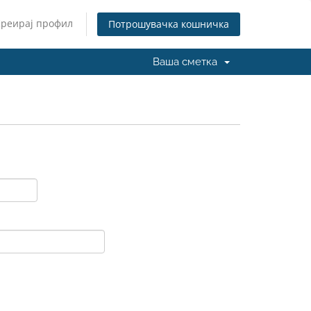
Креирај профил
Потрошувачка кошничка
Ваша сметка