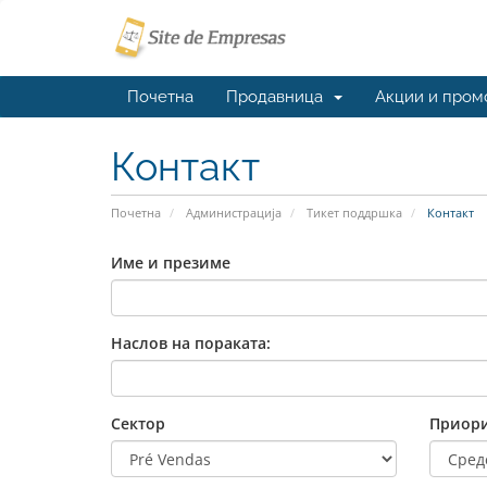
Почетна
Продавница
Акции и пром
Контакт
Почетна
Администрација
Тикет поддршка
Контакт
Име и презиме
Наслов на пораката:
Сектор
Приори