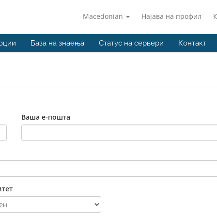
Macedonian
Најава на профил
оции
База на знаења
Статус на сервери
Контакт
Ваша е-пошта
тет